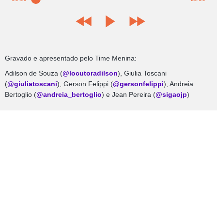
Gravado e apresentado pelo Time Menina:
Adilson de Souza (
@locutoradilson
), Giulia Toscani
(
@giuliatoscani
), Gerson Felippi (
@gersonfelippi
), Andreia
Bertoglio (
@andreia_bertoglio
) e Jean Pereira (
@sigaojp
)